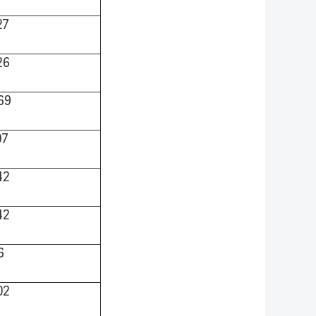
27
26
69
07
42
42
6
02