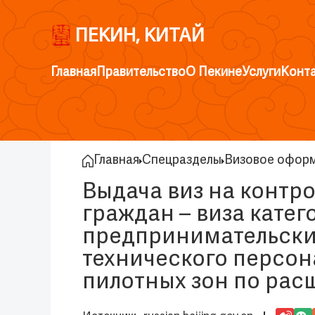
ПЕКИН, КИТАЙ
Главная
Правительство
О Пекине
Услуги
Конт
Главная
Спецразделы
Визовое оформ
Выдача виз на контр
граждан – виза кате
предпринимательски
технического персон
пилотных зон по рас