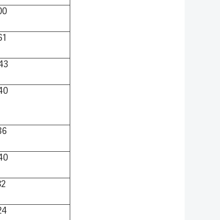
00
61
43
40
36
40
82
24