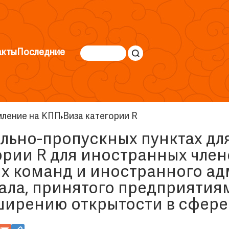
акты
Последние
ление на КПП
Виза категории R
ольно-пропускных пунктах д
гории R для иностранных член
х команд и иностранного ад
ала, принятого предприяти
ширению открытости в сфере 