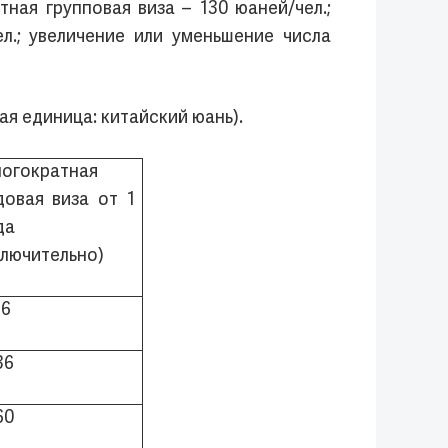
тная групповая виза – 130 юаней/чел.;
ел.; увеличение или уменьшение числа
я единица: китайский юань).
огократная
довая виза от 1
да
ключительно)
16
36
60