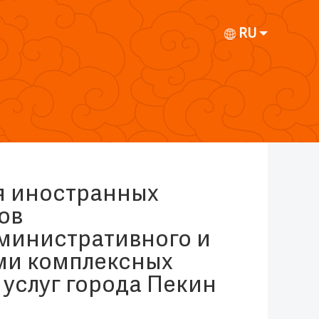
RU
ля иностранных
ов
министративного и
ями комплексных
услуг города Пекин