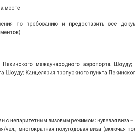
а месте
ления по требованию и предоставить все доку
ументов)
 Пекинского международного аэропорта Шоуду;
а Шоуду; Канцелярия пропускного пункта Пекинско
ан с непаритетным визовым режимом: нулевая виза – 1
ня/чел.; многократная полугодовая виза (включая по