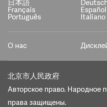
日本語
Deutsc
Français
Español
Português
Italiano
О нас
Дискле
北京市人民政府
Авторское право. Народное п
права защищены.