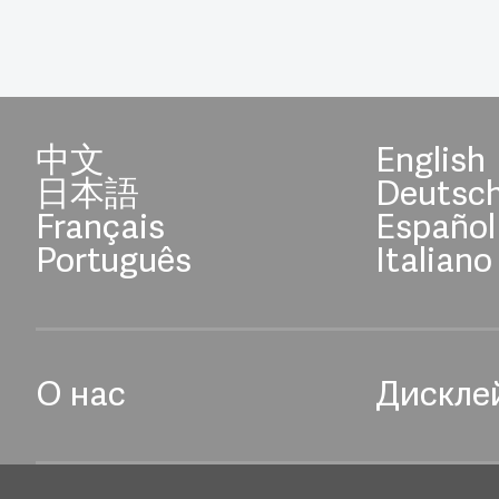
中文
English
日本語
Deutsc
Français
Español
Português
Italiano
О нас
Дискле