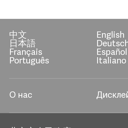
中文
English
日本語
Deutsc
Français
Español
Português
Italiano
О нас
Дискле