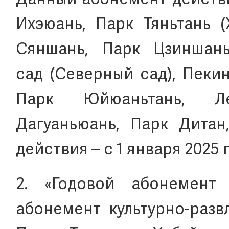
Данный абонемент действи
Ихэюань, Парк Тяньтань (
Сяншань, Парк Цзиншань
сад (Северный сад), Пеки
Парк Юйюаньтань, Ле
Дагуаньюань, Парк Дитан
действия – с 1 января 2025 
2. «Годовой абонемен
абонемент культурно-разв