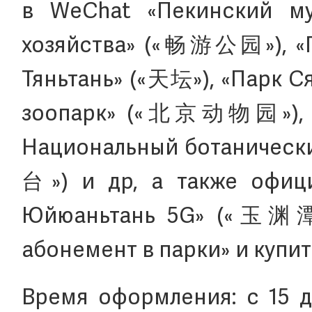
в WeChat «Пекинский му
хозяйства» («畅游公园»), «
Тяньтань» («天坛»), «Парк 
зоопарк» («北京动物园»), «
Национальный ботаниче
台») и др, а также офиц
Юйюаньтань 5G» («玉渊潭
абонемент в парки» и купит
Время оформления: с 15 д