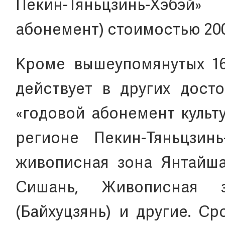
Пекин-Тяньцзинь-Хэб
абонемент) стоимостью 20
Кроме вышеупомянутых 16
действует в других досто
«годовой абонемент культ
регионе Пекин-Тяньцзинь
живописная зона Янтайша
Сишань, Живописная 
(Байхуцзянь) и другие. С