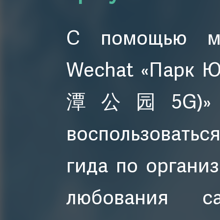
С помощью ми
Wechat «Парк 
潭公园5G)» по
воспользовать
гида по органи
любования с