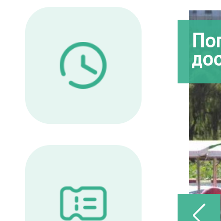
По
до