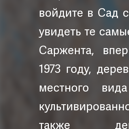
войдите в Сад 
увидеть те сам
Саржента, впе
1973 году, дере
местного вида
культивированно
также де