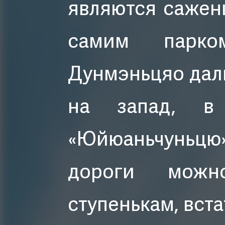
являются саже
самим парко
Дунмэньцяо дал
на запад, в
«Юйюаньчуньцю
дороги можн
ступенькам, вст