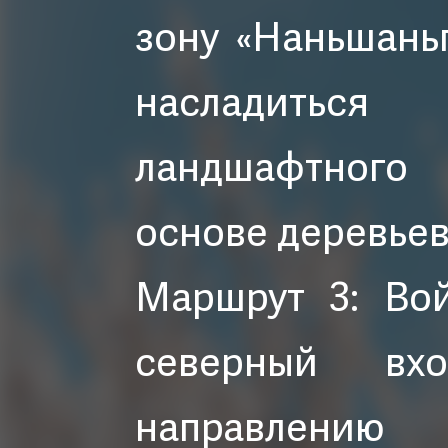
зону «Наньшань
насладить
ландшафтног
основе деревьев
Маршрут 3: Во
северный вх
направлению