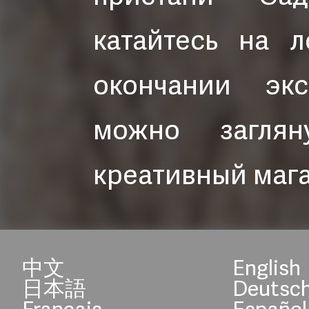
катайтесь на 
окончании эк
можно заглян
креативный мага
中文
English
日本語
Deutsc