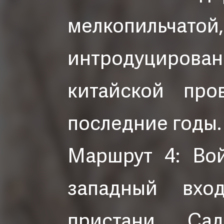
мелкопильч
интродуциро
китайской про
последние годы.
Маршрут 4: Во
западный вх
пристани Са