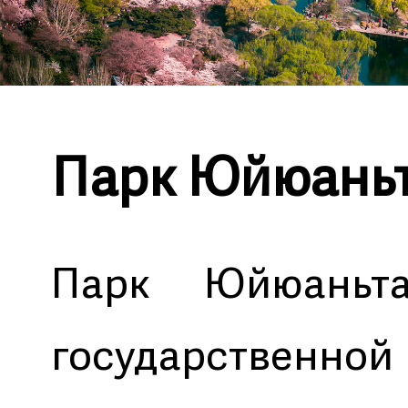
Парк Юйюань
Парк Юйюаньт
государствен