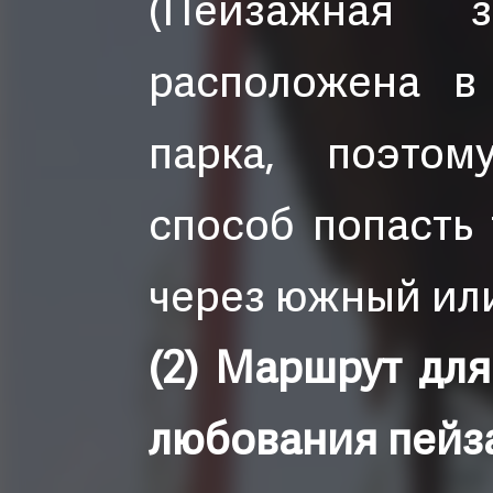
(Пейзажная з
расположена в
парка, поэто
способ попасть 
через южный или
(2) Маршрут для
любования пейз