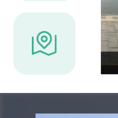
нский монастырь
Цыбэйань