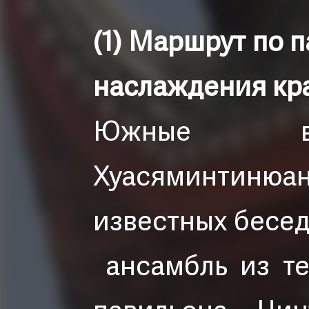
(1) Маршрут по 
наслаждения кра
Южные во
Хуасяминтинюан
известных бесед
ансамбль из т