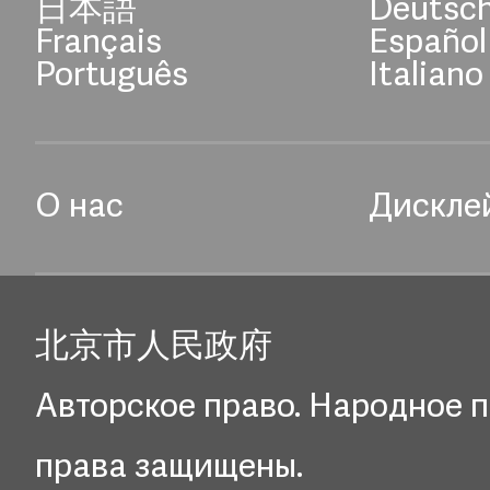
日本語
Deutsc
Français
Español
Português
Italiano
О нас
Дискле
北京市人民政府
Авторское право. Народное п
права защищены.