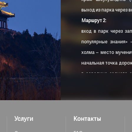
выход из парка через 
Маршрут 2
:
вход в парк через за
популярные знания» 
холма – место мучени
начальная точка доро
в середине заднего 
павильон Гуаньмяоти
Цзифантин – павильон
для спуска с холма – в
Маршрут 3
:
Услуги
Контакты
вход в парк через в