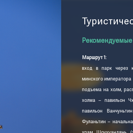
Туристиче
Рекомендуемые
Маршрут 1
:
вход в парк через 
минского императора 
подъема на холм, рас
холма – павильон Ч
павильон Ванчуньти
Фуланьтин – начальна
храм Шоухуандянь (т