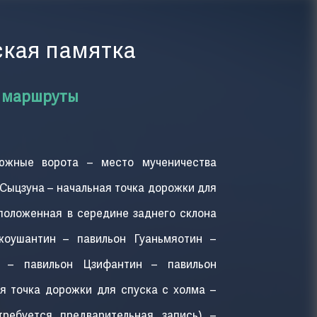
ская памятка
 маршруты
южные ворота – место мученичества
Сыцзуна – начальная точка дорожки для
положенная в середине заднего склона
жоушантин – павильон Гуаньмяотин –
н – павильон Цзифантин – павильон
я точка дорожки для спуска с холма –
ребуется предварительная запись) –