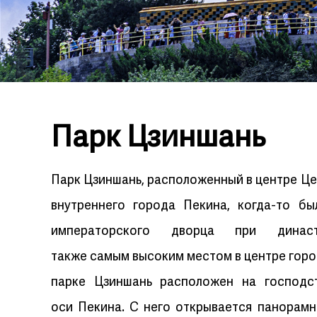
Парк Цзиншань
Парк Цзиншань, расположенный в центре Це
внутреннего города Пекина, когда-то б
императорского дворца при дин
также самым высоким местом в центре город
парке Цзиншань расположен на господ
оси Пекина. С него открывается панорамн