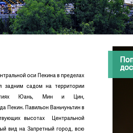
По
дос
нтральной оси Пекина в пределах
ыл задним садом на территории
астиях Юань, Мин и Цин,
а Пекин. Павильон Ваньчуньтин в
ствующих высотах Центральной
ый вид на Запретный город, всю