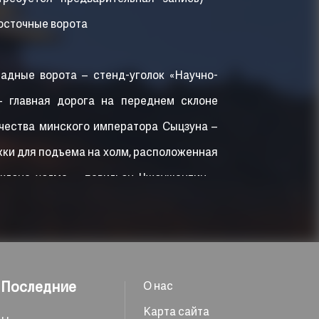
восточные ворота
падные ворота – стенд-уголок «Научно-
– главная дорога на переднем склоне
чества минского императора Сыцзуна –
жки для подъема на холм, расположенная
склона холма – павильон Чжоушантин –
н – павильон Ванчуньтин – павильон
 Фуланьтин – начальная точка дорожки
ыход из парка через западные ворота
Последние
О нас
осточные ворота – храм Шоухуандянь
Карта сайта