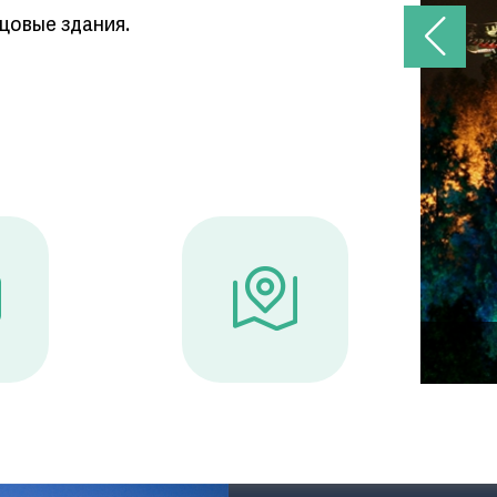
цовые здания.
Павильон Циванлоу