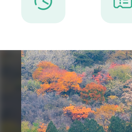
представленного императорскими ла
Цин (1636-1912).
Парк Сяншань, имеющий 96% лесного угодь
деревьев, является одной из зон с
отрицательного иона кислорода в Пекине
укрыться от летней жары. Прославленн
листьями как в стране, так и за рубежом
природным ландшафтом осени в столице Ки