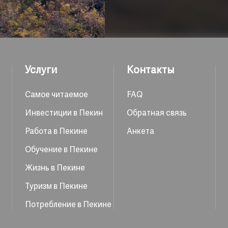
Павильон Циньчжэндя
беседка Доцзинтин –
Сянлуфэн и др.
(2) Маршрутдля осмот
Услуги
Контакты
Воспользуйтесь ка
Самое читаемое
FAQ
панорамой горы Сянш
Инвестиции в Пекин
Обратная связь
конец, вы можете по
Работа в Пекине
Анкета
а спуститься с горы п
Обучение в Пекине
(3) «Красный» маршру
Жизнь в Пекине
историей китайской р
Туризм в Пекине
Загородный дом Ш
Потребление в Пекине
одноэтажное здание к