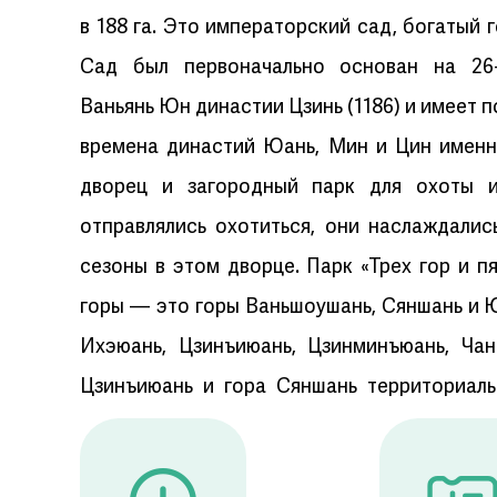
в 188 га. Это императорский сад, богатый
Сад был первоначально основан на 26
Ваньянь Юн династии Цзинь (1186) и имеет 
времена династий Юань, Мин и Цин именн
дворец и загородный парк для охоты и
отправлялись охотиться, они наслаждалис
сезоны в этом дворце. Парк «Трех гор и п
горы — это горы Ваньшоушань, Сяншань и 
Ихэюань, Цзинъиюань, Цзинминъюань, Ча
Цзинъиюань и гора Сяншань территориаль
(«Три горы и пять садов» является общ
культурного наследия на северо-з