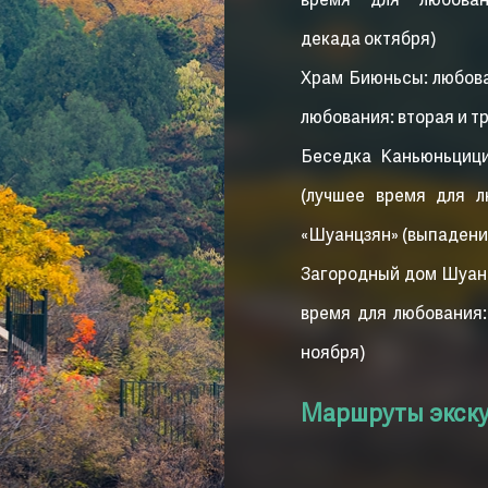
время для любова
декада октября)
Храм Биюньсы: любова
любования: вторая и т
Беседка Каньюньцици
(лучшее время для л
«Шуанцзян» (выпадения
Загородный дом Шуанц
время для любования:
ноября)
Маршруты экск
(1) Маршрут для альпи