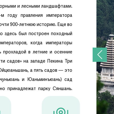
 горными и лесными ландшафтами.
-м году правления императора
почти 900-летнюю историю. Еще во
о здесь был построен походный
мператоров, когда императоры
ь прохладой в летние и осенние
яти садов» на западе Пекина Три
Юйцюаньшань, а пять садов — это
нчуньюань и Юаньминъюань) сад
но принадлежат парку Сяншань.
им названием исторического и
ападном пригороде Пекина,