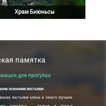
Храм Биюньсы
ская памятка
мация для прогулки
анию осенними листьями
ание листьями клена и гинкго (лучшее