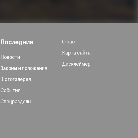
нь – Чжиюаньчжай – сад Чжисунъюань –
 пик Юйхуасю – пещера Сянъуку – пик
ра пейзажа с высоты
Последние
О нас
натной дорогой, чтобы любоваться
Карта сайта
Новости
ань. Билет на канатную дорогу в один
Дисклеймер
Законы и положения
дняться по канатной дороге в гору,
Фотогалерея
ешком.
События
т (для посещения объектов, связанных с
Спецразделы
еволюции)
уанцин – веранда Лайцинсюань –
 востоку от загородного дома Шуанцин –