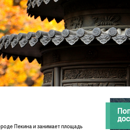
По
дос
ороде Пекина и занимает площадь