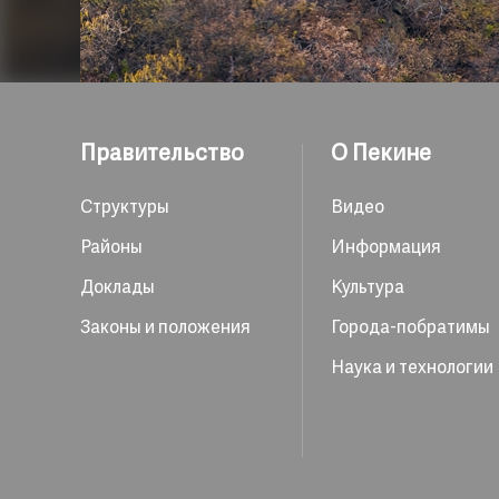
Правительство
О Пекине
Структуры
Видео
Районы
Информация
Доклады
Культура
Законы и положения
Города-побратимы
Наука и технологии