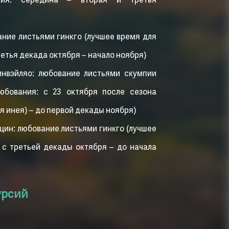
ния: середина – вторая и третья
ние листьями гинкго (лучшее время для
ретья декада октября – начало ноября)
нвэйляо: любование листьями скумпии
юбования: с 23 октября после сезона
 инея) – до первой декады ноября)
ин: любование листьями гинкго (лучшее
 с третьей декады октября – до начала
урсий
низма и оздоровительных прогулок