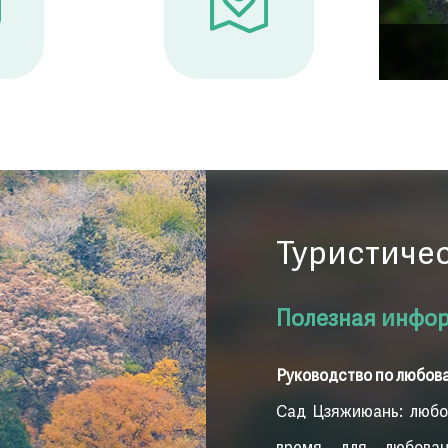
ндшафтными садами династии
Пик Сянлуфэн
я и более 5800 древних и редких
 самым высоким содержанием
 и идеальным местом, где можно
ый своими багряными осенними
, парк Сяншань стал самым ярким
Туристиче
тая.
Полезная инфор
Руководство по любов
Сад Цзяжиюань: любов