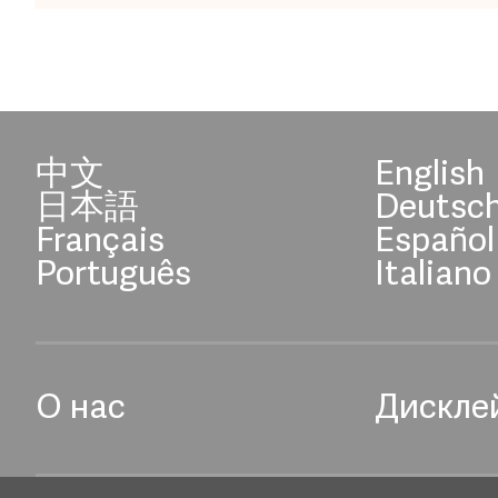
中文
English
日本語
Deutsc
Français
Español
Português
Italiano
О нас
Дискле