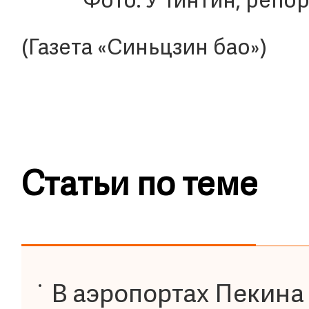
Фото: У Тинтин, репо
(Газета «Синьцзин бао»)
Статьи по теме
В аэропортах Пекина