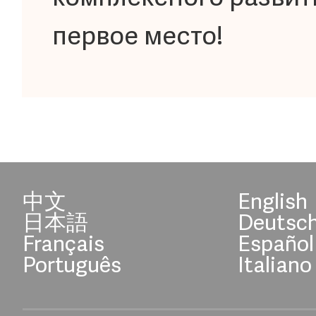
первое место!
中文
English
日本語
Deutsc
Français
Español
Português
Italiano