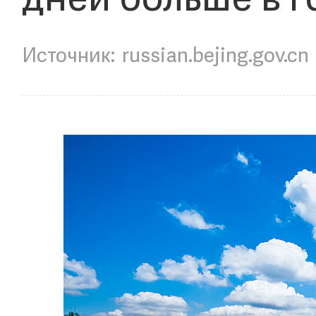
дней больше в 
russian.bejing.gov.cn