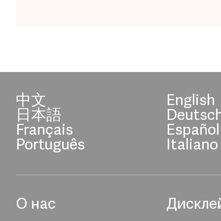
中文
English
日本語
Deutsc
Français
Español
Português
Italiano
О нас
Дискле