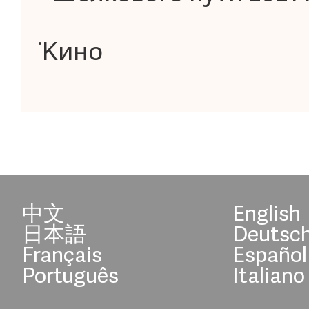
Кино
中文
English
日本語
Deutsc
Français
Español
Português
Italiano