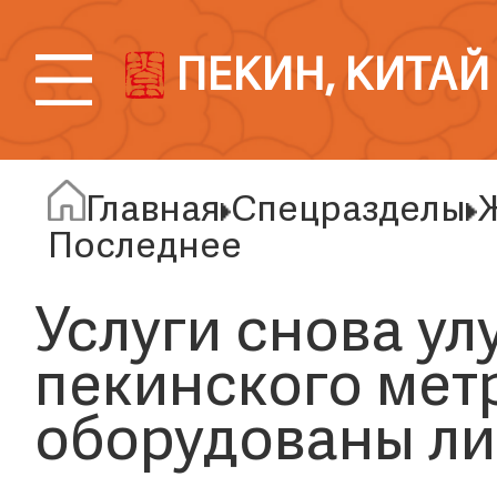
ПЕКИН, КИТАЙ
Главная
Спецразделы
Ж
Последнее
Услуги снова ул
пекинского мет
оборудованы л