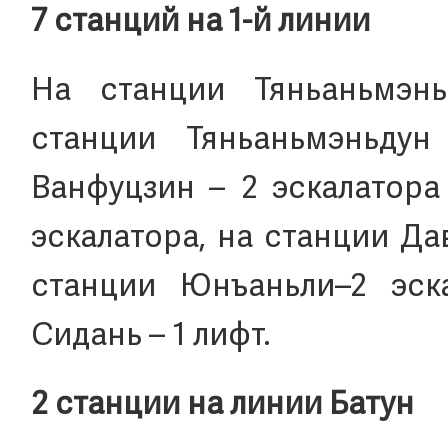
7 станций на 1-й линии
На станции Тяньаньмэнь
станции Тяньаньмэньдун
Ванфуцзин – 2 эскалатора
эскалатора, на станции Дав
станции Юнъаньли–2 эск
Сидань – 1 лифт.
2 станции на линии Батун