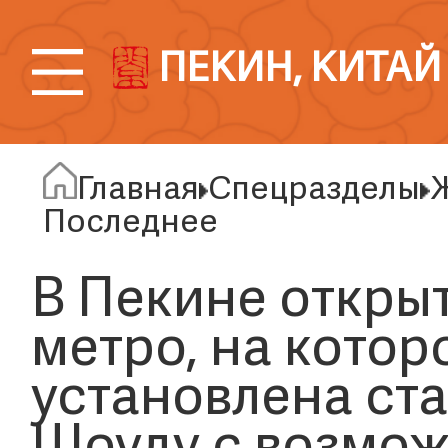
ПЕКИН, КИТАЙ
Главная
Спецразделы
Ж
Последнее
В Пекине откры
метро, на котор
установлена ст