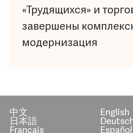
«Трудящихся» и торго
завершены комплексн
модернизация
中文
English
日本語
Deutsc
Français
Español