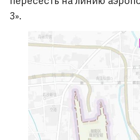
пересесть на линию аэроп
3».