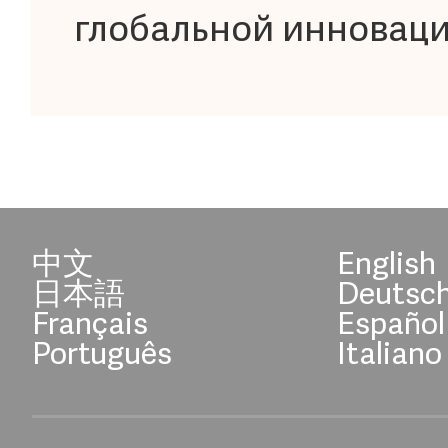
глобальной инновац
中文
English
日本語
Deutsc
Français
Español
Português
Italiano