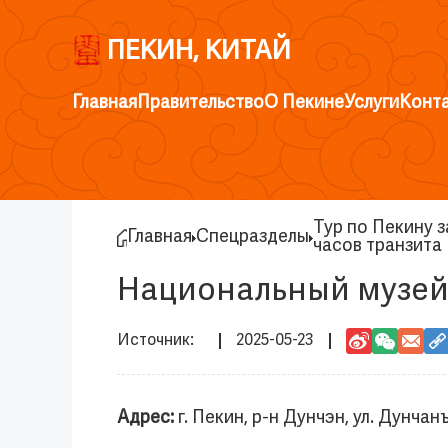
ПЕКИН, КИТАЙ
Главная
Правительство
О Пекине
Услуги
Конт
Тур по Пекину з
Главная
Спецразделы
часов транзита
Национальный музей
2025-05-23
Адрес:
г. Пекин, р-н Дунчэн, ул. Дунча