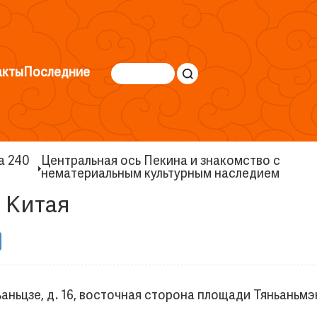
акты
Последние
а 240
Центральная ось Пекина и знакомство с
нематериальным культурным наследием
 Китая
нъаньцзе, д. 16, восточная сторона площади Тяньаньмэ