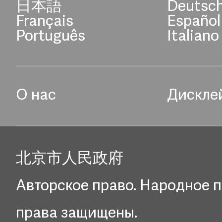
日本語
Deutsc
Français
Español
Português
Italiano
О нас
Дискле
北京市人民政府
Авторское право. Народное п
права защищены.