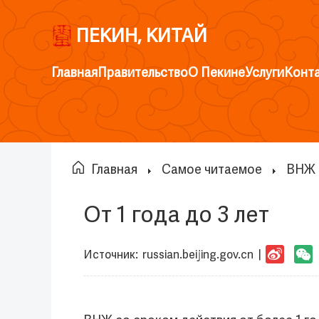
ПЕКИН, КИТАЙ
Главная
Правительство
О Пекине
Услуги
Конт
Главная
Самое читаемое
ВНЖ
От 1 года до 3 лет
Источник:
russian.beijing.gov.cn
|