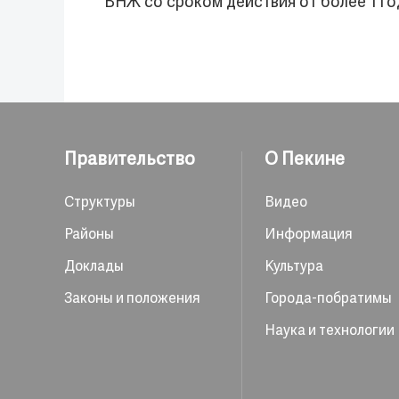
ВНЖ со сроком действия от более 1 год
Правительство
О Пекине
Структуры
Видео
Районы
Информация
Доклады
Культура
Законы и положения
Города-побратимы
Наука и технологии