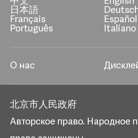
中文
English
日本語
Deutsc
Français
Español
Português
Italiano
О нас
Дискле
北京市人民政府
Авторское право. Народное п