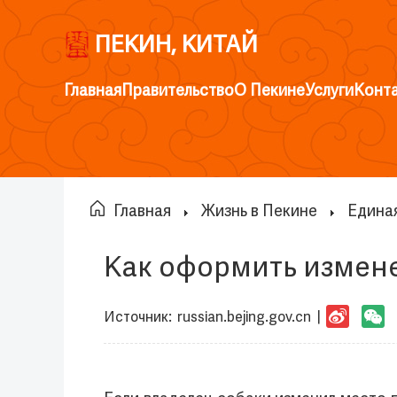
ПЕКИН, КИТАЙ
Главная
Правительство
О Пекине
Услуги
Конт
Главная
Жизнь в Пекине
Единая
Как оформить измен
Источник:
russian.bejing.gov.cn
|