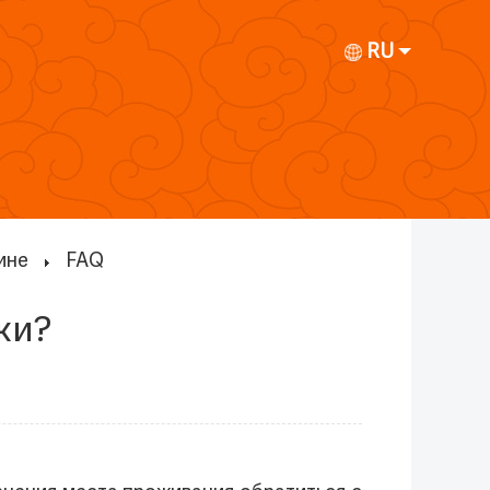
RU
ине
FAQ
ки?