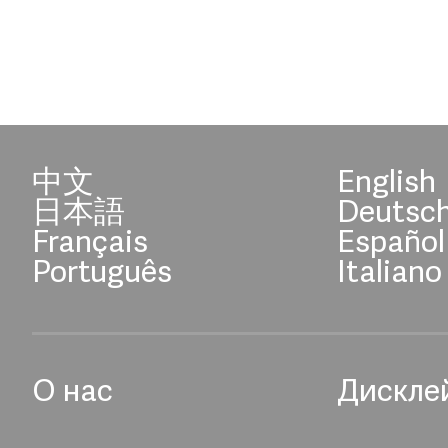
中文
English
日本語
Deutsc
Français
Español
Português
Italiano
О нас
Дискле