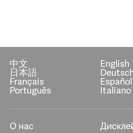
中文
English
日本語
Deutsc
Français
Español
Português
Italiano
О нас
Дискле