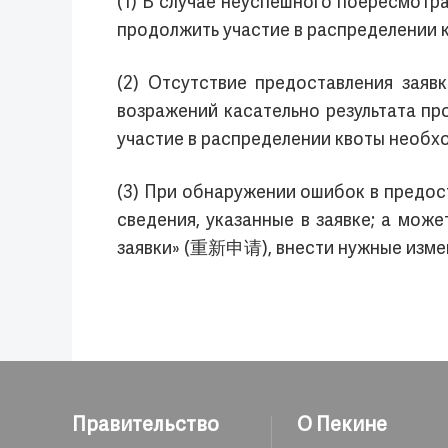
(1) В случае неуспешного поересмотра
продолжить участие в распределении 
(2) Отсутствие предоставления заяв
возражений касательно результата пр
участие в распределении квоты необх
(3) При обнаружении ошибок в предос
сведения, указанные в заявке; а мож
заявки» (重新申请), внести нужные измене
Правительство
О Пекине