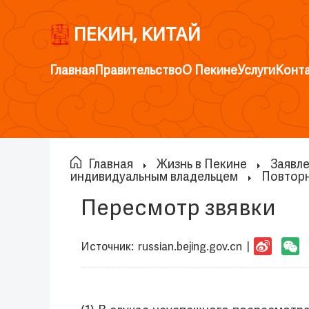
ПЕКИН, КИТАЙ
Главная
Правительство
О Пекине
Услуги
Конт
Главная
Жизнь в Пекине
Заявле
индивидуальным владельцем
Повтор
Пересмотр звявки
Источник:
russian.bejing.gov.cn
|