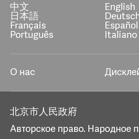
中文
English
日本語
Deutsc
Français
Español
Português
Italiano
О нас
Дискле
北京市人民政府
Авторское право. Народное п