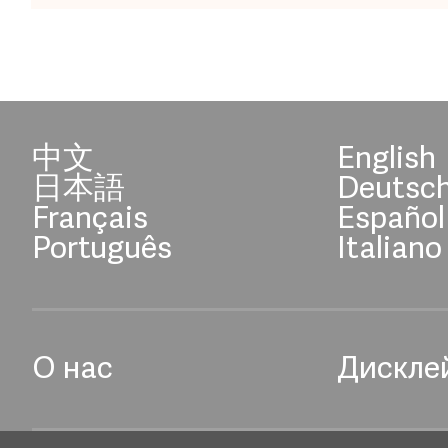
中文
English
日本語
Deutsc
Français
Español
Português
Italiano
О нас
Дискле