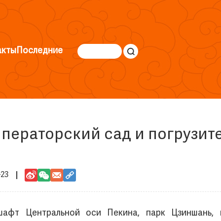
акты
Последние
мператорский сад и погрузит
-23
шафт Центральной оси Пекина, парк Цзиншань, 