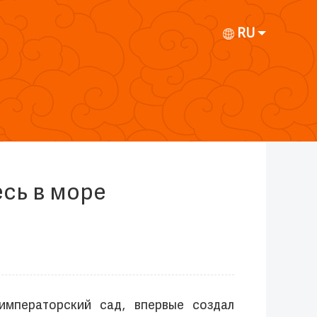
RU
есь в море
императорский сад, впервые создал