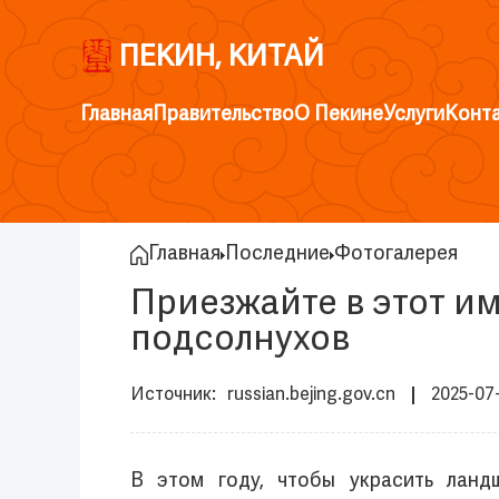
ПЕКИН, КИТАЙ
Главная
Правительство
О Пекине
Услуги
Конт
Главная
Последние
Фотогалерея
Приезжайте в этот и
подсолнухов
russian.bejing.gov.cn
2025-07
В этом году, чтобы украсить ланд