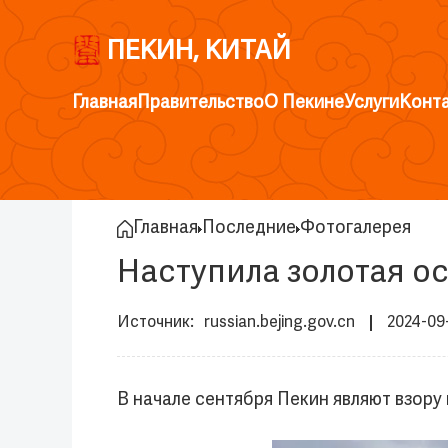
ПЕКИН, КИТАЙ
Главная
Правительство
О Пекине
Услуги
Конт
Главная
Последние
Фотогалерея
Наступила золотая ос
russian.bejing.gov.cn
2024-09
В начале сентября Пекин являют взору