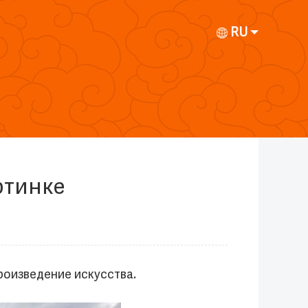
RU
ртинке
роизведение искусства.