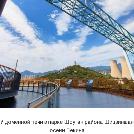
й доменной печи в парке Шоуган района Шицзиншань
осени Пекина