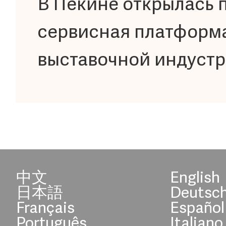
В Пекине открылась 
сервисная платформа
выставочной индуст
中文
English
日本語
Deutsc
Français
Español
Português
Italiano