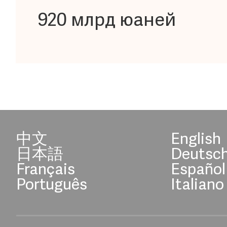
920 млрд юаней
中文
English
日本語
Deutsc
Français
Español
Português
Italiano