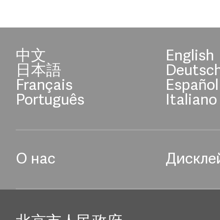
中文
English
日本語
Deutsc
Français
Español
Português
Italiano
О нас
Дискле