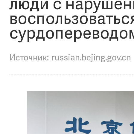
люди с нарушен
воспользоватьс
сурдопереводо
russian.bejing.gov.cn