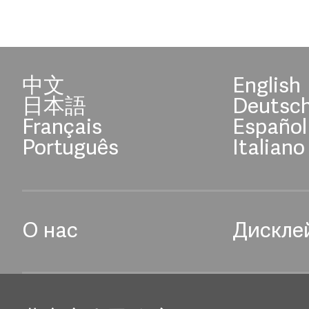
中文
English
日本語
Deutsc
Français
Español
Português
Italiano
О нас
Дискле