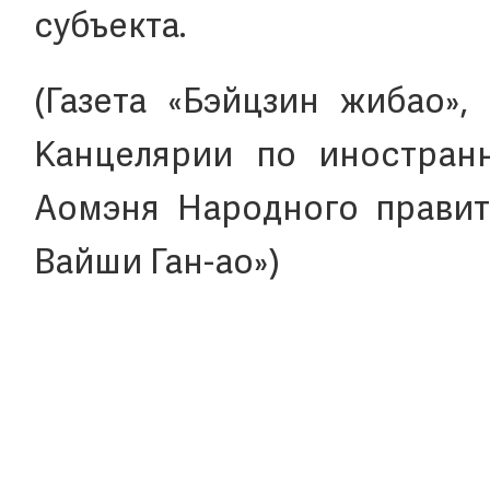
субъекта.
(Газета «Бэйцзин жибао»,
Канцелярии по иностран
Аомэня Народного правит
Вайши Ган-ао»)