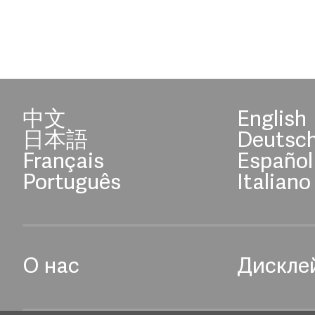
中文
English
日本語
Deutsc
Français
Español
Português
Italiano
О нас
Дискле