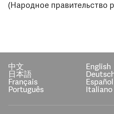
(Народное правительство р
中文
English
日本語
Deutsc
Français
Español
Português
Italiano