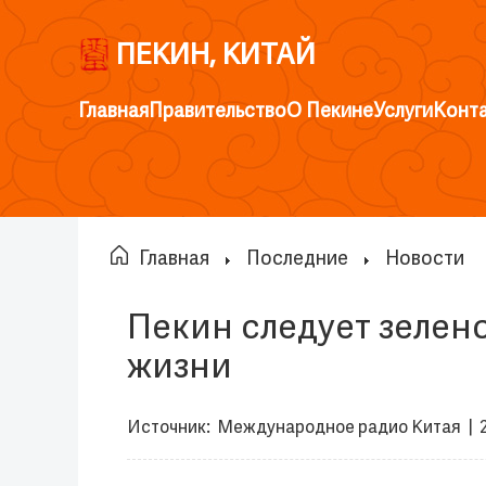
ПЕКИН, КИТАЙ
Главная
Правительство
О Пекине
Услуги
Конт
Главная
Последние
Новости
Пекин следует зелен
жизни
Источник:
Международное радио Китая
|