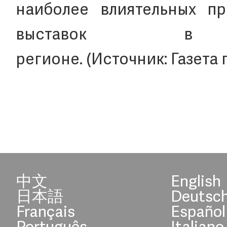
наиболее влиятельных пр
выставок в Ази
регионе. (Источник: Газета
中文
English
日本語
Deutsc
Français
Español