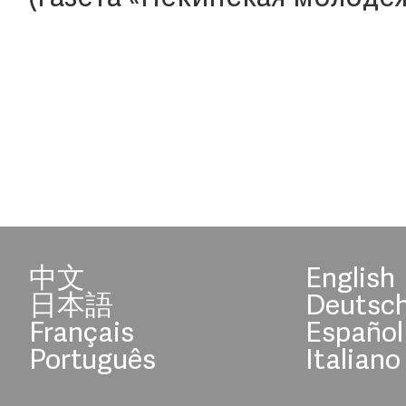
中文
English
日本語
Deutsc
Français
Español
Português
Italiano