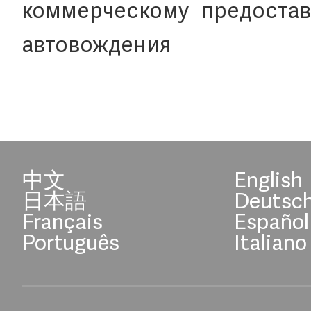
коммерческому предостав
автовождения
中文
English
日本語
Deutsc
Français
Español
Português
Italiano