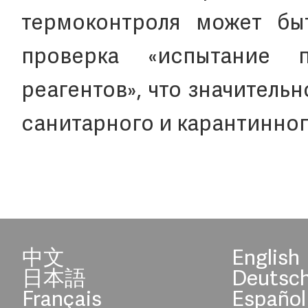
термоконтроля может быт
проверка «испытание 
реагентов», что значитель
санитарного и карантинно
中文
English
日本語
Deutsc
Français
Español