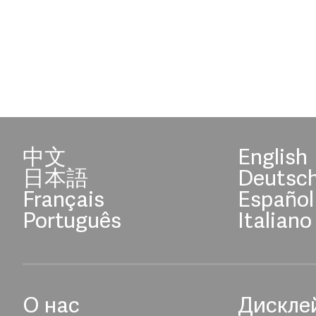
中文
English
日本語
Deutsc
Français
Español
Português
Italiano
О нас
Дискле