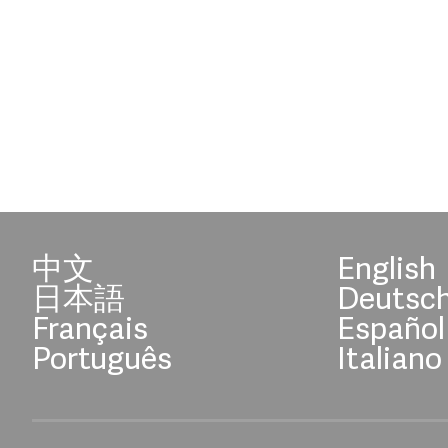
中文
English
日本語
Deutsc
Français
Español
Português
Italiano