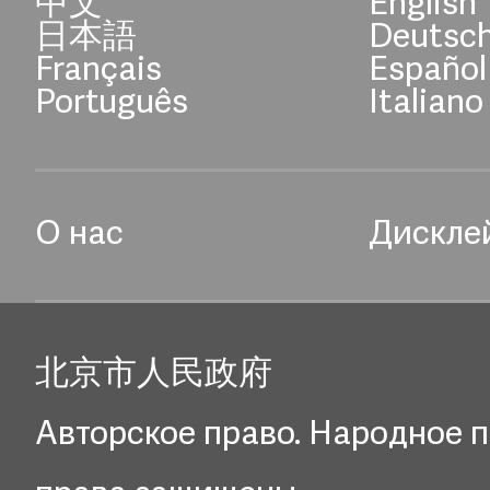
中文
English
日本語
Deutsc
Français
Español
Português
Italiano
О нас
Дискле
北京市人民政府
Авторское право. Народное п