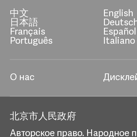
中文
English
日本語
Deutsc
Français
Español
Português
Italiano
О нас
Дискле
北京市人民政府
Авторское право. Народное п