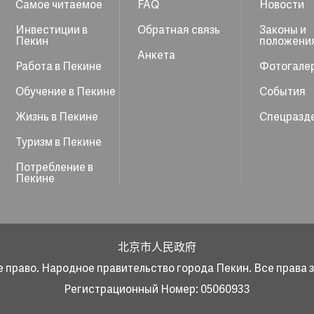
Самое читаемое
FAQ
Новости
Инвестиции в
Обратная связь
Законы и
Пекин
положени
Анкета
Работа в Пекине
Фотогале
Обучение в Пекине
События
Жизнь в Пекине
Спецразд
Туризм в Пекине
Потребление в
Пекине
北京市人民政府
 право. Народное правительство города Пекин. Все права
Регистрационный Номер: 05060933