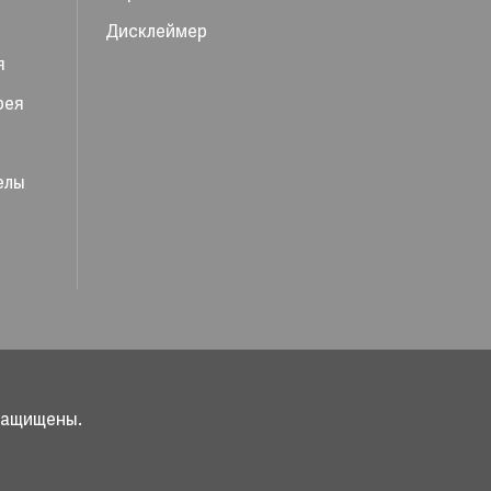
Дисклеймер
я
рея
елы
 защищены.