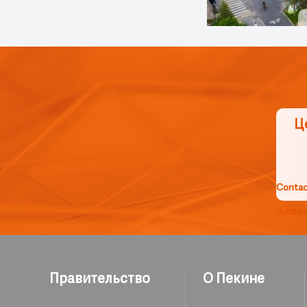
Ц
Contac
Addre
Правительство
О Пекине