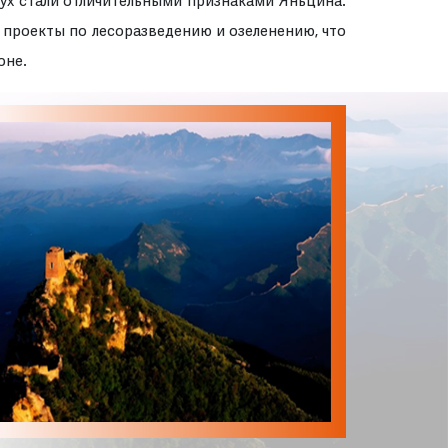
здух стали отличительными признаками Яньцина.
 проекты по лесоразведению и озеленению, что
оне.