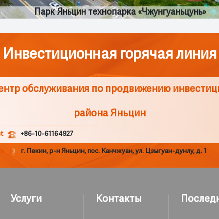
Парк Яньцин технопарка «Чжунгуаньцунь»
Инвестиционная горячая линия
ентр обслуживания по продвижению инвестиц
района Яньцин
t
+86-10-61164927
ss
г. Пекин, р-н Яньцин, пос. Канчжуан, ул. Цзыгуан-дунлу, д. 1
Услуги
Контакты
Послед