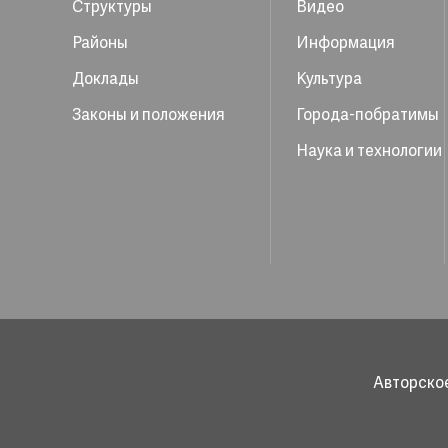
Структуры
Видео
Районы
Информация
Доклады
Культура
Законы и положения
Города-побратимы
Наука и технологии
Авторское