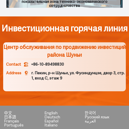
показательная зона технико-экономического
сотрудничества
Инвестиционная горячая линия
Центр обслуживания по продвижению инвестиций
района Шуньи
Contact
+86-10-89498830
Address
г. Пекин, р-н Шуньи, ул. Фусиндунцзе, двор 3, стр.
1, вход С, этаж 9
中文
English
한국어
日本語
Deutsch
Русский язык
Français
Español
العربية
Português
Italiano