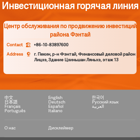
Инвестиционная горячая линия
Центр обслуживания по продвижению инвестиций
района Фэнтай
Contact
+86-10-83897600
Address
г. Пекин, р-н Фэнтай, Финансовый деловой район
Лицзэ, Здание Цзиньшан Ляньхэ, этаж 13
中文
English
한국어
日本語
Deutsch
Русский язык
Français
Español
العربية
Português
Italiano
О нас
Дисклеймер