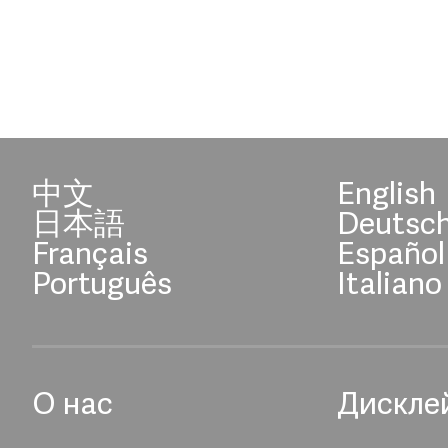
中文
English
日本語
Deutsc
Français
Español
Português
Italiano
О нас
Дискле