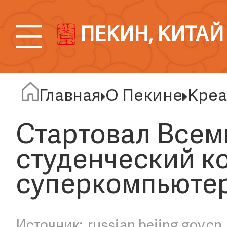
ПЕКИН, КИТАЙ
Главная
О Пекине
Креа
Стартовал Все
студенческий к
суперкомпьюте
russian.bejing.gov.cn