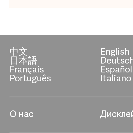
中文
English
日本語
Deutsc
Français
Español
Português
Italiano
О нас
Дискле