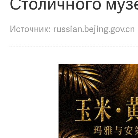
Столичного муз
russian.bejing.gov.cn