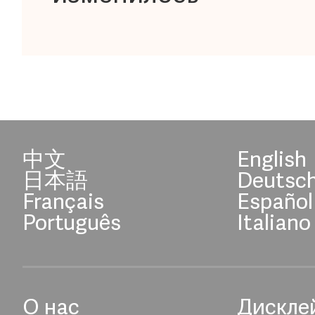
中文
English
日本語
Deutsc
Français
Español
Português
Italiano
О нас
Дискле