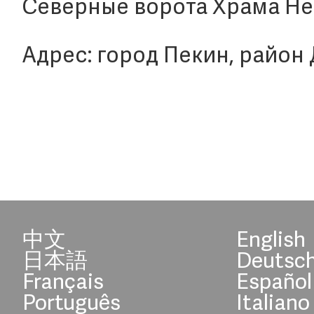
Северные ворота Храма Не
Адрес: город Пекин, район Д
中文
English
日本語
Deutsc
Français
Español
Português
Italiano