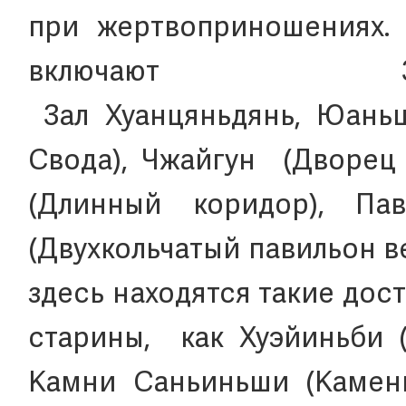
при жертвоприношениях.
включают З
Зал Хуанцяньдянь, Юаньц
Свода), Чжайгун (Дворец 
(Длинный коридор), Па
(Двухкольчатый павильон ве
здесь находятся такие до
старины, как Хуэйиньби (
Камни Саньиньши (Каменн